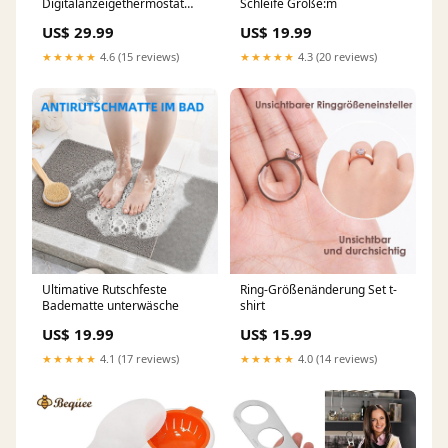
Digitalanzeigethermostat
Schleife Größe:m
elektrisches Bügeleisen
US$ 29.99
US$ 19.99
home improvement
★★★★★
4.6 (15 reviews)
★★★★★
4.3 (20 reviews)
Ultimative Rutschfeste
Ring-Größenänderung Set t-
Badematte unterwäsche
shirt
US$ 19.99
US$ 15.99
★★★★★
4.1 (17 reviews)
★★★★★
4.0 (14 reviews)