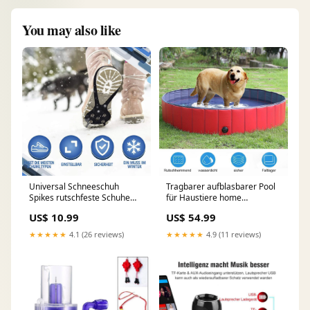
You may also like
Universal Schneeschuh
Tragbarer aufblasbarer Pool
Spikes rutschfeste Schuhe
für Haustiere home
Abdeckung für Winter
improvement
US$ 10.99
US$ 54.99
Größe:9.5 x 25 cm
★★★★★
4.1 (26 reviews)
★★★★★
4.9 (11 reviews)