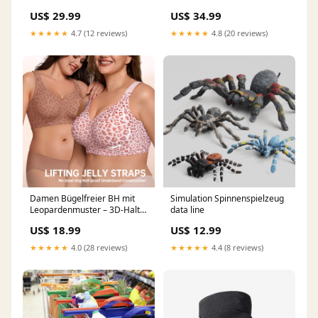
mit Riemchen – Romantisches
US$ 29.99
US$ 34.99
Design, Bequeme Passform
& Perfekt Für Den Sommer ☀️
★★★★★
4.7 (12 reviews)
★★★★★
4.8 (20 reviews)
Farbe:Ocker
Damen Bügelfreier BH mit
Simulation Spinnenspielzeug
Leopardenmuster – 3D-Halt,
data line
Memory-Foam &
US$ 18.99
US$ 12.99
Formgebung | M–5XL wusi
★★★★★
4.0 (28 reviews)
★★★★★
4.4 (8 reviews)