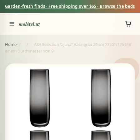
Garden-fresh finds · Free shipping over $65 · Browse the beds
mobitel.uz
Home
/
/
ASA Selection "ajana" Vase grau 29 cm 27401/175 Mit
einem Durchmesser von 9