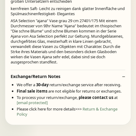
großen Untersetzern entscheiden
kernfreien Saft- Leicht zu reinigen dank glatter Innenfläche und
Spülmaschinenfestigkeit- Elegantes
ASA Selection "ajana" Vase grau 29 cm 27401/175 Mit einem
Durchmesser von 9Ihr Name "Ajana" bedeutet im thiopischen
"Die schne Blume" und schne Blumen kommen in der Serie
Ajana von Asa Selection perfekt zur Geltung. Mundgeblasenes,
durchgefrbtes Glas, meisterhaft in klare Linien gebracht,
verwandelt diese Vasen zu Objekten mit Charakter. Durch die
Strke ihres Materials und den besonders dicken Glasboden
wirken die Vasen Ajana sehr edel, dabei sind sie doch
ausgesprochen standfest.
Exchange/Return Notes
We offer a
30-day
return/exchange service after receiving.
Final sale items
are not eligible for returns or exchanges.
To process your return/exchange,
please contact us
at
[email protected]
Please click here for more details>>>
Return & Exchange
Policy