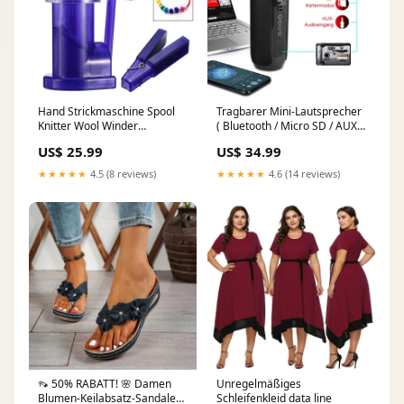
Hand Strickmaschine Spool
Tragbarer Mini-Lautsprecher
Knitter Wool Winder
( Bluetooth / Micro SD / AUX )
Handwerk Armband Weben
home improvement
US$ 25.99
US$ 34.99
Werkzeug Für Crafting
Dekorieren Strickwaren
★★★★★
4.5 (8 reviews)
★★★★★
4.6 (14 reviews)
Heimgebrauch unterwäsche
👡 50% RABATT! 🌸 Damen
Unregelmäßiges
Blumen-Keilabsatz-Sandalen
Schleifenkleid data line