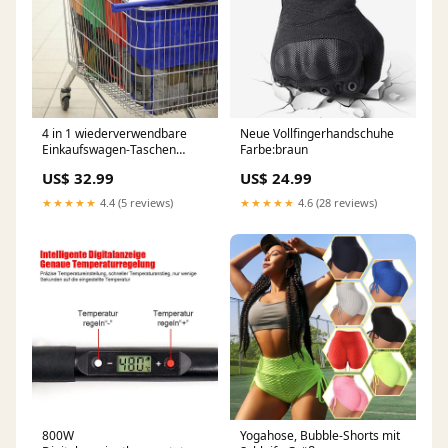
4 in 1 wiederverwendbare
Neue Vollfingerhandschuhe
Einkaufswagen-Taschen
Farbe:braun
unterwäsche
US$ 32.99
US$ 24.99
★★★★★
4.4 (5 reviews)
★★★★★
4.6 (28 reviews)
800W
Yogahose, Bubble-Shorts mit