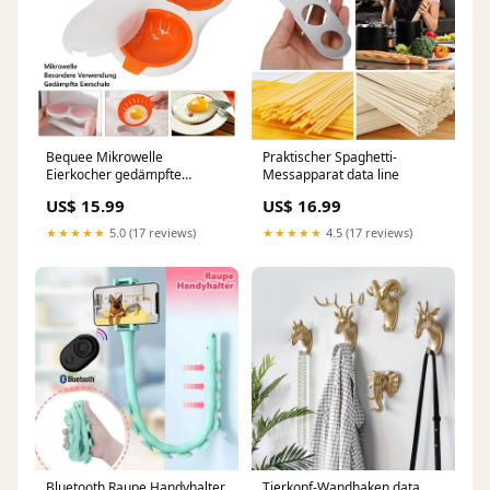
Bequee Mikrowelle
Praktischer Spaghetti-
Eierkocher gedämpfte
Messapparat data line
Eierkocher, orange home
US$ 15.99
US$ 16.99
improvement
★★★★★
5.0 (17 reviews)
★★★★★
4.5 (17 reviews)
Bluetooth Raupe Handyhalter
Tierkopf-Wandhaken data