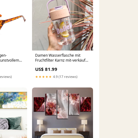
gen-
Damen Wasserflasche mit
kunstvollem
Fruchtfilter Karnz mit-verkäufen
chutz Karnz
BL+15771958542681
US$ 81.99
505
reviews)
★★★★★
4.9 (17 reviews)