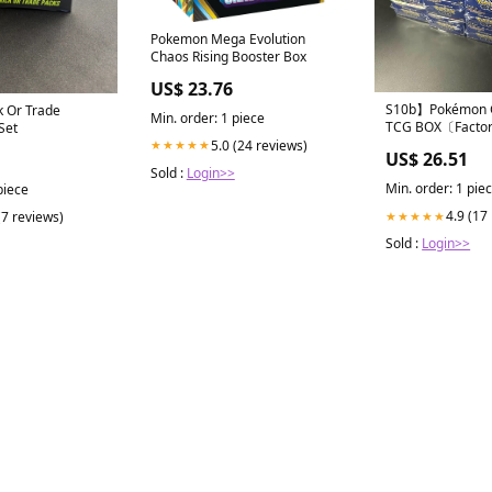
Pokemon Mega Evolution
Chaos Rising Booster Box
US$ 23.76
S10b】Pokémon 
k Or Trade
Min. order: 1 piece
TCG BOX〔Factor
Set
5.0 (24 reviews)
★★★★★
US$ 26.51
Sold :
Login>>
Min. order: 1 pie
piece
4.9 (17
(7 reviews)
★★★★★
Sold :
Login>>