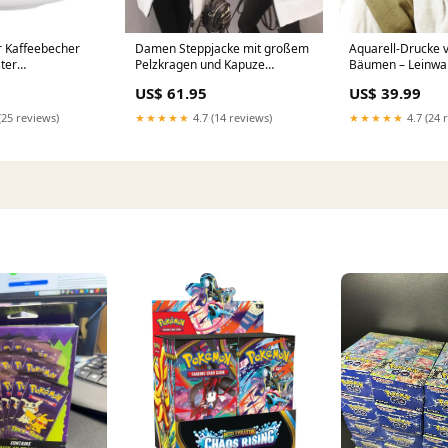
r Kaffeebecher
Damen Steppjacke mit großem
Aquarell-Drucke 
ter
Pelzkragen und Kapuze
Bäumen – Leinwa
en
Größe:M
BL+15885663273
US$ 61.95
US$ 39.99
(25 reviews)
★★★★★
4.7 (14 reviews)
★★★★★
4.7 (24 