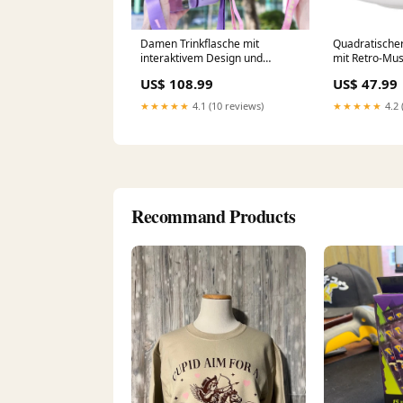
Damen Trinkflasche mit
Quadratische
interaktivem Design und
mit Retro-Mus
praktischer
Farbe:Verrott
US$ 108.99
US$ 47.99
Schultertragefunktion Karnz
Haustierbedarf
★★★★★
4.1 (10 reviews)
★★★★★
4.2 
Recommand Products