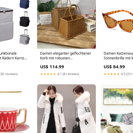
unktionale
Damen eleganter geflochtener
Damen Katzenau
t Rädern Karnz
Korb mit robusten
Sonnenbrille mit 
i
Doppelgriffen Karnz Größe:nan
Rahmen und UV-S
US$ 114.99
US$ 84.99
mit-verkauf
BL+15690809180
(30 reviews)
★★★★★
4.1 (8 reviews)
★★★★★
4.5 (23 