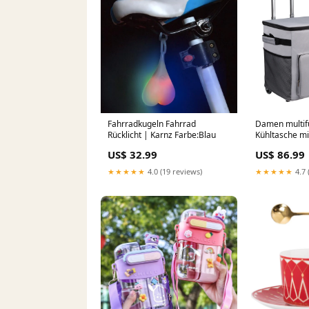
Fahrradkugeln Fahrrad
Damen multif
Rücklicht | Karnz Farbe:Blau
Kühltasche mi
beleuchtung-a
US$ 32.99
US$ 86.99
★★★★★
4.0 (19 reviews)
★★★★★
4.7 