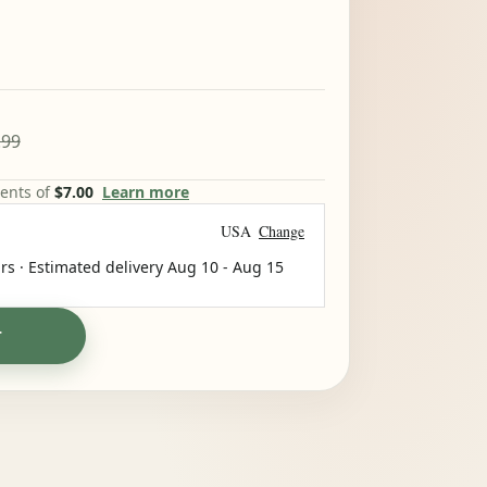
.99
ments of
$7.00
Learn more
USA
Change
rs · Estimated delivery
Aug 10
-
Aug 15
T