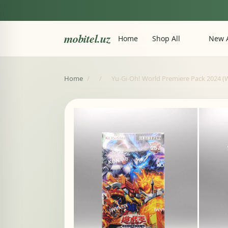
mobitel.uz
Home
Shop All
New A
Home
/
/
Yu-Gi-Oh! World Premiere Pack 2024 (WP