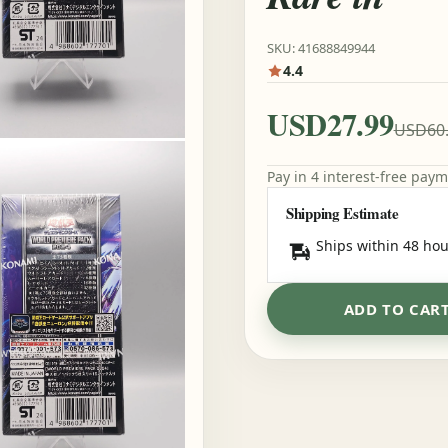
SKU: 41688849944
4.4
USD27.99
USD60
Pay in 4 interest-free pay
Shipping Estimate
Ships within 48 hou
ADD TO CAR