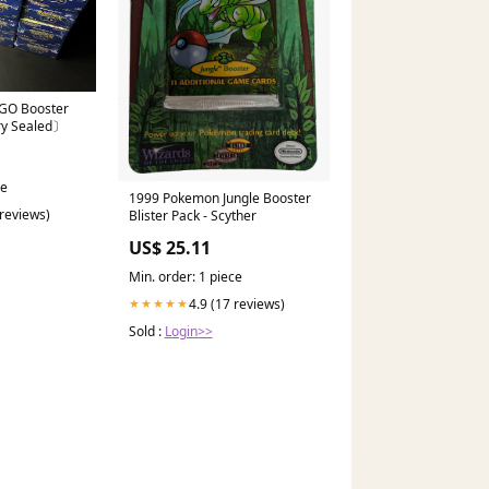
GO Booster
y Sealed〕
ce
1999 Pokemon Jungle Booster
 reviews)
Blister Pack - Scyther
US$ 25.11
Min. order: 1 piece
4.9 (17 reviews)
★★★★★
Sold :
Login>>