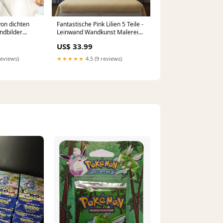
von dichten
Fantastische Pink Lilien 5 Teile -
ndbilder
Leinwand Wandkunst Malerei
305
Größe:10x15 10x20 10x25cm
US$ 33.99
reviews)
★★★★★
4.5 (9 reviews)