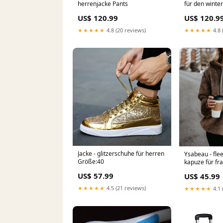
herrenjacke Pants
für den winte
US$ 120.99
US$ 120.9
★★★★★
4.8 (20 reviews)
★★★★★
4.8 
Jacke - glitzerschuhe für herren
Ysabeau - flee
Größe:40
kapuze für fr
US$ 57.99
US$ 45.99
★★★★★
4.5 (21 reviews)
★★★★★
4.1 