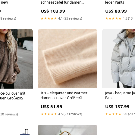
r new
schneestiefel für damen
leder Pants
Größe:42
9
US$ 103.99
US$ 80.99
(8 reviews)
★★★★★
4.1 (25 reviews)
★★★★★
4.5 (13 
Iris – eleganter und warmer
Jeya - bequeme ja
ce-pullover mit
damenpullover Größe:XL
Pants
auen Größe:XS
US$ 51.99
US$ 137.99
★★★★★
4.5 (27 reviews)
★★★★★
5.0 (20 
(30 reviews)