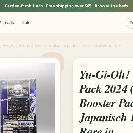
Garden-fresh finds · Free shipping over $65 · Browse the beds
rrivals
Sale
P5-JP) | 15 Booster Pack Display | Japanisch 18 sv2a 166 Art Rare in
Yu-Gi-Oh! 
Pack 2024 
Booster Pac
Japanisch 
Rare in